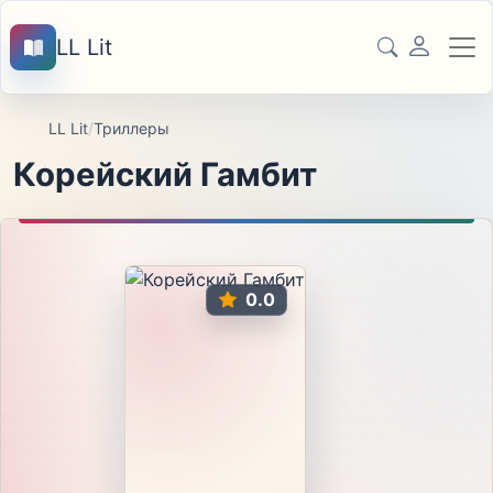
LL Lit
LL Lit
/
Триллеры
Корейский Гамбит
0.0