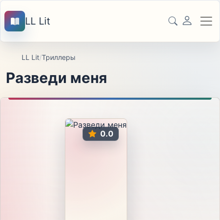
LL Lit
LL Lit
/
Триллеры
Разведи меня
0.0