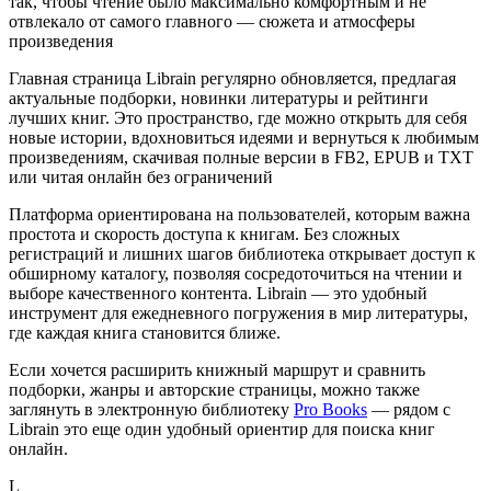
так, чтобы чтение было максимально комфортным и не
отвлекало от самого главного — сюжета и атмосферы
произведения
Главная страница Librain регулярно обновляется, предлагая
актуальные подборки, новинки литературы и рейтинги
лучших книг. Это пространство, где можно открыть для себя
новые истории, вдохновиться идеями и вернуться к любимым
произведениям, скачивая полные версии в FB2, EPUB и TXT
или читая онлайн без ограничений
Платформа ориентирована на пользователей, которым важна
простота и скорость доступа к книгам. Без сложных
регистраций и лишних шагов библиотека открывает доступ к
обширному каталогу, позволяя сосредоточиться на чтении и
выборе качественного контента. Librain — это удобный
инструмент для ежедневного погружения в мир литературы,
где каждая книга становится ближе.
Если хочется расширить книжный маршрут и сравнить
подборки, жанры и авторские страницы, можно также
заглянуть в электронную библиотеку
Pro Books
— рядом с
Librain это еще один удобный ориентир для поиска книг
онлайн.
L