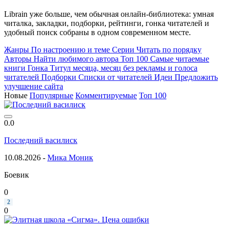
Librain уже больше, чем обычная онлайн-библиотека: умная
читалка, закладки, подборки, рейтинги, гонка читателей и
удобный поиск собраны в одном современном месте.
Жанры
По настроению и теме
Серии
Читать по порядку
Авторы
Найти любимого автора
Топ 100
Самые читаемые
книги
Гонка
Титул месяца, месяц без рекламы и голоса
читателей
Подборки
Списки от читателей
Идеи
Предложить
улучшение сайта
Новые
Популярные
Комментируемые
Топ 100
0.0
Последний василиск
10.08.2026 -
Мика Моник
Боевик
0
2
0