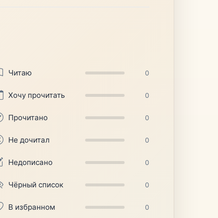
Читаю
0
Хочу прочитать
0
Прочитано
0
Не дочитал
0
Недописано
0
Чёрный список
0
В избранном
0