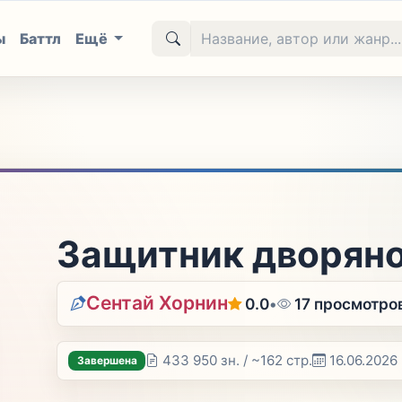
ы
Баттл
Ещё
Защитник дворянок
Сентай Хорнин
0.0
•
17 просмотро
433 950 зн. / ~162 стр.
16.06.2026
Завершена