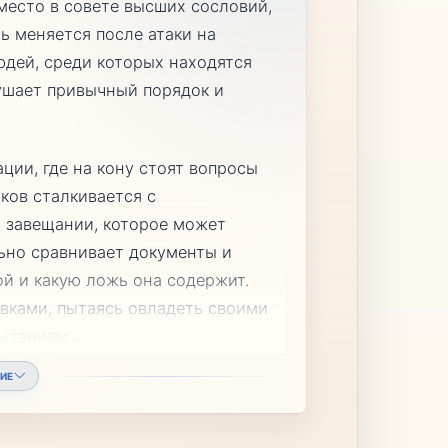
место в совете высших сословий,
нь меняется после атаки на
юдей, среди которых находятся
рушает привычный порядок и
ции, где на кону стоят вопросы
Яков сталкивается с
 завещании, которое может
льно сравнивает документы и
ой и какую ложь она содержит.
вками, пытаясь овладеть своими
ытаниям.
...
ИЕ