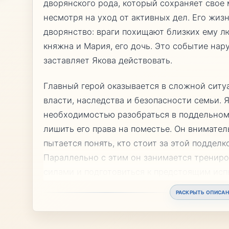
дворянского рода, который сохраняет свое 
несмотря на уход от активных дел. Его жиз
дворянство: враги похищают близких ему л
княжна и Мария, его дочь. Это событие на
заставляет Якова действовать.
Главный герой оказывается в сложной ситуа
власти, наследства и безопасности семьи. 
необходимостью разобраться в поддельном
лишить его права на поместье. Он внимате
пытается понять, кто стоит за этой подделк
Параллельно с этим он занимается трениро
силами и подготовиться к предстоящим исп
РАСКРЫТЬ ОПИСАН