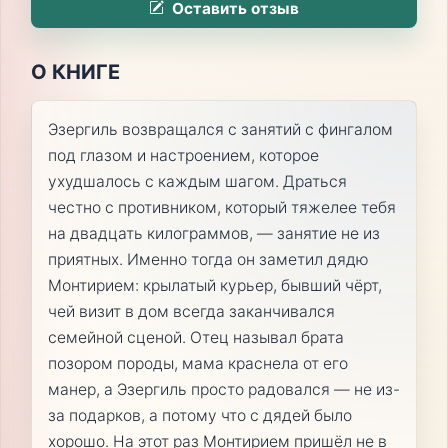
Оставить отзыв
О КНИГЕ
Эзергиль возвращался с занятий с фингалом
под глазом и настроением, которое
ухудшалось с каждым шагом. Драться
честно с противником, который тяжелее тебя
на двадцать килограммов, — занятие не из
приятных. Именно тогда он заметил дядю
Монтирием: крылатый курьер, бывший чёрт,
чей визит в дом всегда заканчивался
семейной сценой. Отец называл брата
позором породы, мама краснела от его
манер, а Эзергиль просто радовался — не из-
за подарков, а потому что с дядей было
хорошо. На этот раз Монтирием пришёл не в