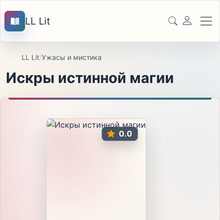
LL Lit
LL Lit
/
Ужасы и мистика
Искры истинной магии
0.0