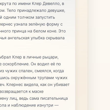
екрута по имени Клер Девелло, в
зом. Тело принадлежало девушке,
й одним толчком запустить
лернес узнала зелёную форму с
чного принца на белом коне. Это
 чья ангельская улыбка скрывала
ыбрал Клер в личные рыцари,
е оскорбление. Он водил её по
из чужих спален, смеялся, когда
завшись окружённым трупами чужих
ч. Клернес видела, как он убивает
 возвращается к маске
мену лиц, ведь сама писательница
тола и наблюдение изнутри —