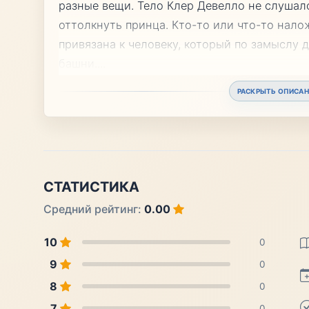
разные вещи. Тело Клер Девелло не слушало
оттолкнуть принца. Кто-то или что-то нало
привязана к человеку, который по замыслу 
башни.
...
РАСКРЫТЬ ОПИСАН
СТАТИСТИКА
Средний рейтинг:
0.00
10
0
9
0
8
0
7
0