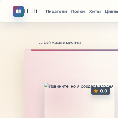
LL Lit
Писатели
Полки
Хиты
Цикл
LL Lit
/
Ужасы и мистика
0.0