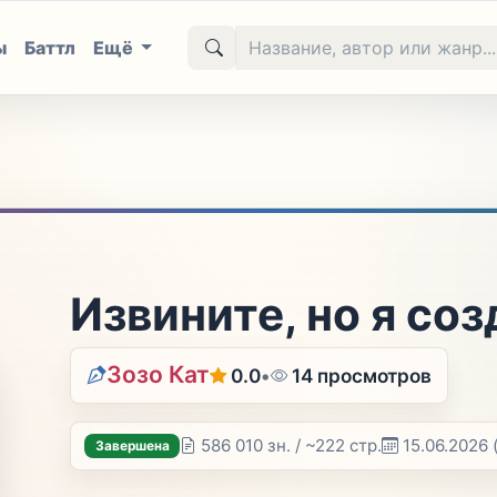
ы
Баттл
Ещё
Извините, но я соз
Зозо Кат
0.0
•
14 просмотров
586 010 зн. / ~222 стр.
15.06.2026
Завершена