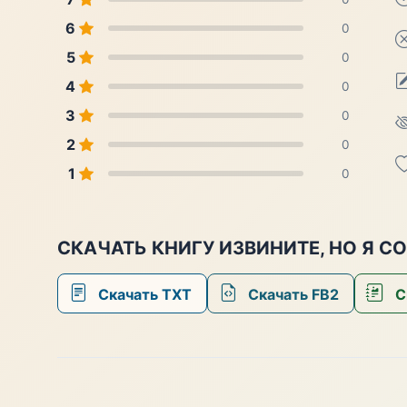
6
0
5
0
4
0
3
0
2
0
1
0
СКАЧАТЬ КНИГУ ИЗВИНИТЕ, НО Я С
Скачать TXT
Скачать FB2
С