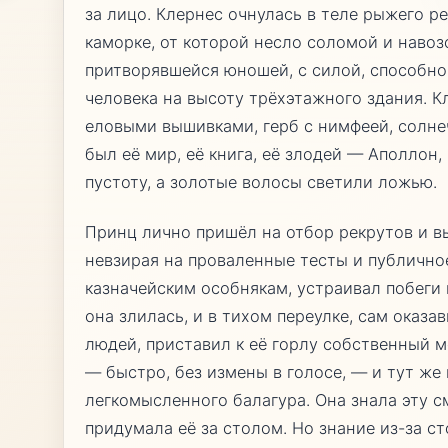
за лицо. Клернес очнулась в теле рыжего р
каморке, от которой несло соломой и наво
притворявшейся юношей, с силой, способно
человека на высоту трёхэтажного здания. К
еловыми вышивками, герб с нимфеей, солне
был её мир, её книга, её злодей — Аполлон,
пустоту, а золотые волосы светили ложью.
Принц лично пришёл на отбор рекрутов и в
невзирая на проваленные тесты и публично
казначейским особнякам, устраивал побеги 
она злилась, и в тихом переулке, сам ока
людей, приставил к её горлу собственный ме
— быстро, без измены в голосе, — и тут же
легкомысленного балагура. Она знала эту с
придумала её за столом. Но знание из-за с