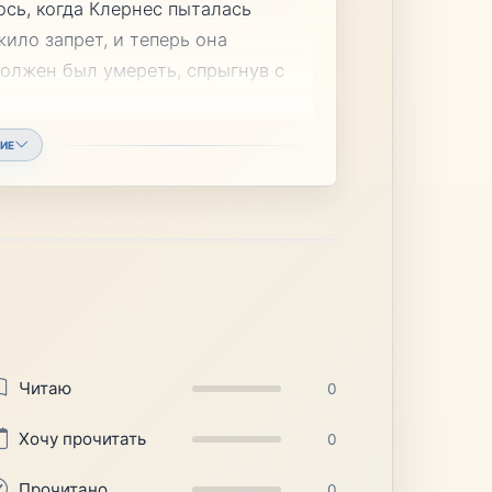
сь, когда Клернес пыталась
жило запрет, и теперь она
должен был умереть, спрыгнув с
ИЕ
Читаю
0
Хочу прочитать
0
Прочитано
0