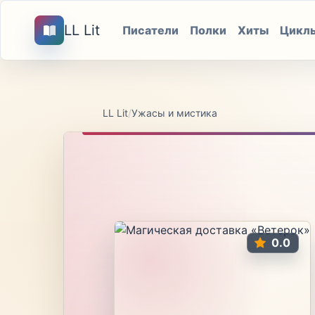
LL Lit
Писатели
Полки
Хиты
Цикл
LL Lit
/
Ужасы и мистика
0.0