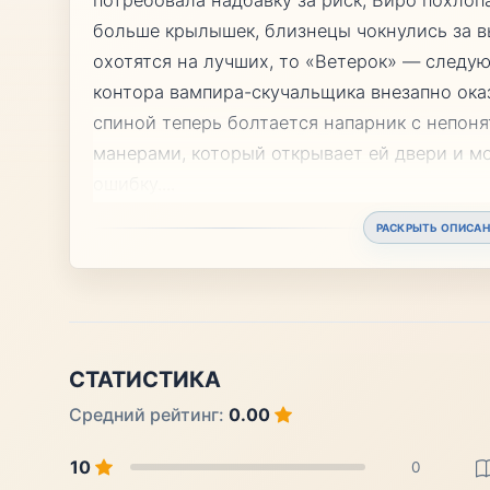
больше крылышек, близнецы чокнулись за в
охотятся на лучших, то «Ветерок» — следу
контора вампира-скучальщика внезапно оказ
спиной теперь болтается напарник с непо
манерами, который открывает ей двери и м
ошибку.
...
РАСКРЫТЬ ОПИСАН
СТАТИСТИКА
Средний рейтинг:
0.00
10
0