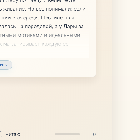
ыживание. Но все понимали: если
ющий в очереди. Шестилетняя
алась на передовой, а у Лары за
нятными мотивами и идеальными
олча записывает каждую её
ИЕ
Читаю
0