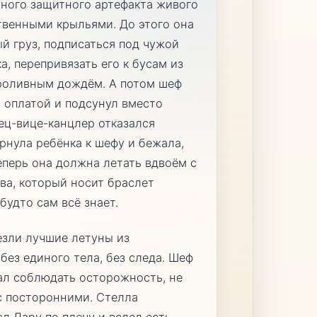
ного защитного артефакта живого
твенными крыльями. До этого она
й груз, подписаться под чужой
а, перепривязать его к бусам из
проливным дождём. А потом шеф
й оплатой и подсунул вместо
ец-вице-канцлер отказался
рнула ребёнка к шефу и бежала,
Теперь она должна летать вдвоём с
ва, который носит браслет
будто сам всё знает.
езли лучшие летуны из
ез единого тела, без следа. Шеф
зал соблюдать осторожность, не
 с посторонними. Стелла
ал Лару по плечу и велел есть