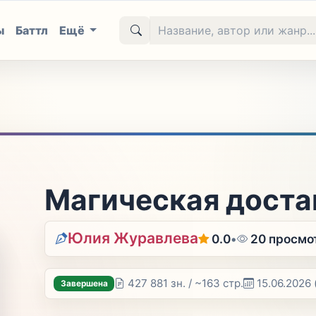
ы
Баттл
Ещё
Магическая доста
Юлия Журавлева
0.0
•
20 просмо
427 881 зн. / ~163 стр.
15.06.2026
Завершена