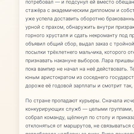
потребовал — и подсунул ей вместо обещан
стажёра с академическим дипломом и собс
уже успела доставить оборотню бракованны
урной с прахом, обнаружить внутри призрак
горного хрусталя и сдать некроманту под 
объявил общий сбор, выдал заказ с тройно
посылки трёхлетнего мальчика, которого от
признавать накануне выборов. Лара пришвы
пока вампир не начал на неё действовать. 
юным аристократом из соседнего государст
дороже её годовой зарплаты и смотрит так, 
По стране пропадают курьеры. Сначала исч
конкурирующих служб — целыми группами, б
собрал команду, щёлкнул по столу и прика
отклоняться от маршрутов, не связываться
потребовала надбавку за риск, Виро похлоп