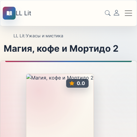
LL Lit
LL Lit
/
Ужасы и мистика
Магия, кофе и Мортидо 2
0.0