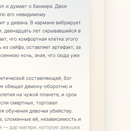
ел и думает о банкире. Двое
 по его невидимому
т у дивана. В кармане вибрирует
и, двенадцать лет скрывавшийся в
ет, что комфортная клетка этого
 из сейфа, оставляет артефакт, за
сеннюю ночь, зная, что сюда уже
ргетической составляющей, бог
 Он обещал демону-оборотню и
летия на чужой планете, и срок
ысли смертных, торговал
я обучения девочки убийству.
в, сломанные ей, независимость и
и — дар матери, которую девушка