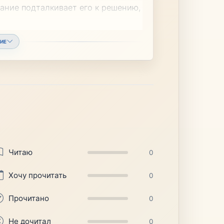
дание подталкивает его к решению,
ИЕ
Читаю
0
Хочу прочитать
0
Прочитано
0
Не дочитал
0