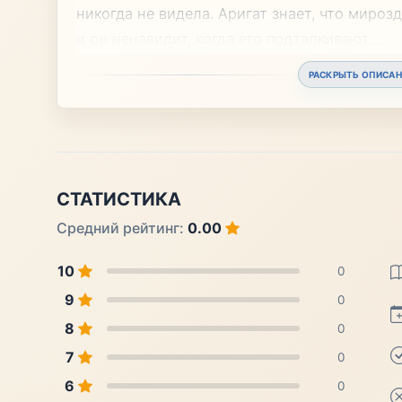
никогда не видела. Аригат знает, что мироз
и он ненавидит, когда его подталкивают.
...
РАСКРЫТЬ ОПИСАН
СТАТИСТИКА
Средний рейтинг:
0.00
10
0
9
0
8
0
7
0
6
0