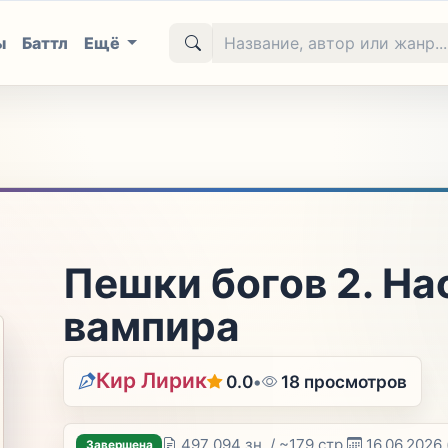
ы
Баттл
Ещё
Пешки богов 2. На
вампира
Кир Лирик
0.0
•
18 просмотров
497 094 зн. / ~179 стр.
16.06.2026
Завершена