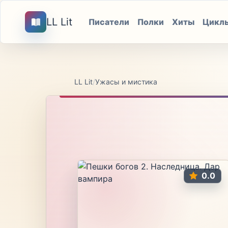
LL Lit
Писатели
Полки
Хиты
Цикл
LL Lit
/
Ужасы и мистика
0.0