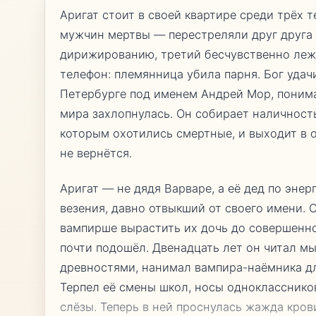
Аригат стоит в своей квартире среди трёх т
мужчин мертвы — перестреляли друг друга
дирижированию, третий бесчувственно лежи
телефон: племянница убила парня. Бог удач
Петербурге под именем Андрей Мор, понима
мира захлопнулась. Он собирает наличность
которым охотились смертные, и выходит в о
не вернётся.
Аригат — не дядя Варваре, а её дед по эне
везения, давно отвыкший от своего имени.
вампирше вырастить их дочь до совершенно
почти подошёл. Двенадцать лет он читал м
древностями, нанимал вампира-наёмника дл
Терпел её смены школ, носы однокласснико
слёзы. Теперь в ней проснулась жажда кров