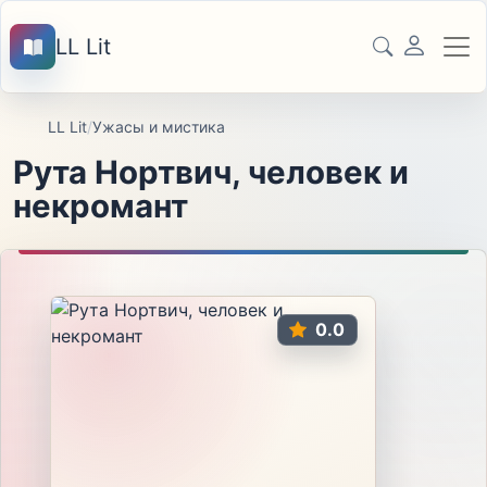
LL Lit
LL Lit
/
Ужасы и мистика
Рута Нортвич, человек и
некромант
0.0