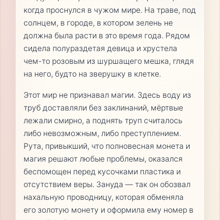
когда проснулся в чужом мире. На траве, под
солнцем, в городе, в котором зелень не
должна была расти в это время года. Рядом
сидела полураздетая девица и хрустела
чем-то розовым из шуршащего мешка, глядя
на него, будто на зверушку в клетке.
Этот мир не признавал магии. Здесь воду из
труб доставляли без заклинаний, мёртвые
лежали смирно, а поднять труп считалось
либо невозможным, либо преступлением.
Рута, привыкший, что полновесная монета и
магия решают любые проблемы, оказался
беспомощен перед кусочками пластика и
отсутствием веры. Зануда — так он обозвал
нахальную проводницу, которая обменяла
его золотую монету и оформила ему номер в