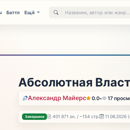
ы
Баттл
Ещё
Абсолютная Власт
Александр Майерс
0.0
•
17 прос
401 871 зн. / ~154 стр.
11.06.2026
(
Завершена