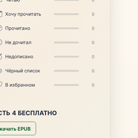
Хочу прочитать
0
Прочитано
0
Не дочитал
0
Недописано
0
Чёрный список
0
В избранном
0
ТЬ 4 БЕСПЛАТНО
качать EPUB