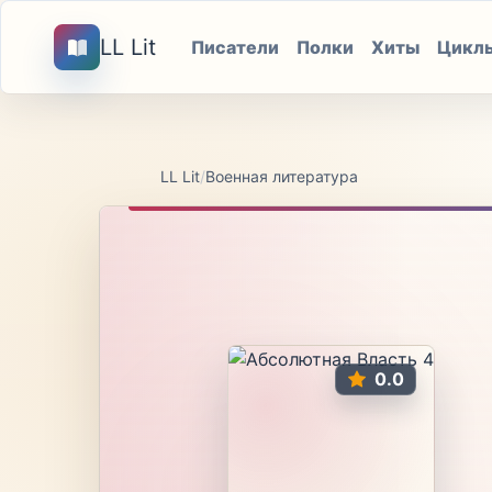
LL Lit
Писатели
Полки
Хиты
Цикл
LL Lit
/
Военная литература
0.0