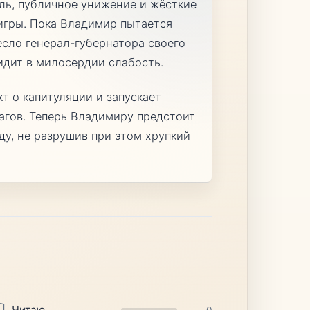
эль, публичное унижение и жёсткие
игры. Пока Владимир пытается
есло генерал-губернатора своего
идит в милосердии слабость.
т о капитуляции и запускает
агов. Теперь Владимиру предстоит
ду, не разрушив при этом хрупкий
Читаю
0