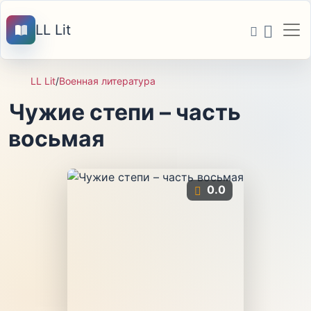
LL Lit
LL Lit
/
Военная литература
Чужие степи – часть
восьмая
0.0