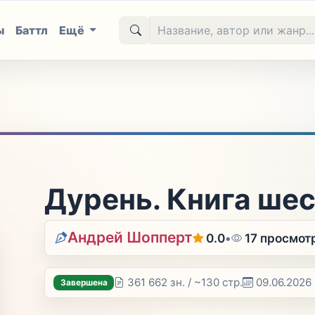
ы
Баттл
Ещё
Дурень. Книга шес
Андрей Шопперт
0.0
•
17 просмот
361 662 зн. / ~130 стр.
09.06.2026
Завершена