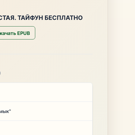
СТАЯ. ТАЙФУН БЕСПЛАТНО
качать EPUB
)
лмык"