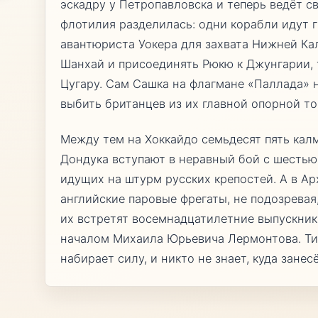
эскадру у Петропавловска и теперь ведёт с
флотилия разделилась: одни корабли идут 
авантюриста Уокера для захвата Нижней Ка
Шанхай и присоединять Рюкю к Джунгарии, 
Цугару. Сам Сашка на флагмане «Паллада» н
выбить британцев из их главной опорной то
Между тем на Хоккайдо семьдесят пять кал
Дондука вступают в неравный бой с шестью
идущих на штурм русских крепостей. А в Ар
английские паровые фрегаты, не подозревая
их встретят восемнадцатилетние выпускни
началом Михаила Юрьевича Лермонтова. Ти
набирает силу, и никто не знает, куда занесё