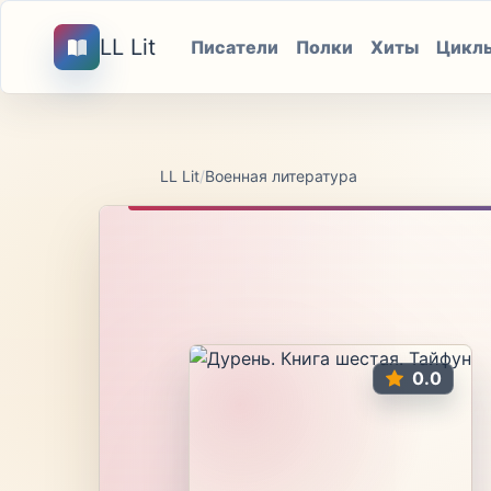
LL Lit
Писатели
Полки
Хиты
Цикл
LL Lit
/
Военная литература
0.0