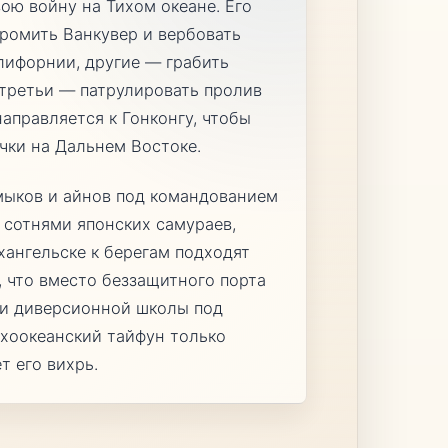
вою войну на Тихом океане. Его
громить Ванкувер и вербовать
лифорнии, другие — грабить
третьи — патрулировать пролив
аправляется к Гонконгу, чтобы
чки на Дальнем Востоке.
мыков и айнов под командованием
 сотнями японских самураев,
хангельске к берегам подходят
, что вместо беззащитного порта
ки диверсионной школы под
хоокеанский тайфун только
т его вихрь.