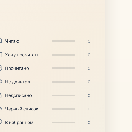
Читаю
0
Хочу прочитать
0
Прочитано
0
Не дочитал
0
Недописано
0
Чёрный список
0
В избранном
0