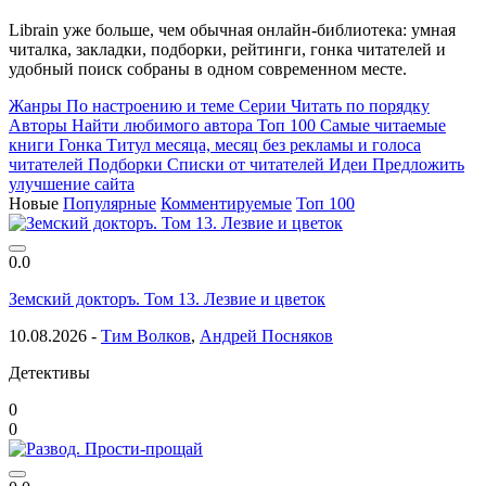
Librain уже больше, чем обычная онлайн-библиотека: умная
читалка, закладки, подборки, рейтинги, гонка читателей и
удобный поиск собраны в одном современном месте.
Жанры
По настроению и теме
Серии
Читать по порядку
Авторы
Найти любимого автора
Топ 100
Самые читаемые
книги
Гонка
Титул месяца, месяц без рекламы и голоса
читателей
Подборки
Списки от читателей
Идеи
Предложить
улучшение сайта
Новые
Популярные
Комментируемые
Топ 100
0.0
Земский докторъ. Том 13. Лезвие и цветок
10.08.2026 -
Тим Волков
,
Андрей Посняков
Детективы
0
0