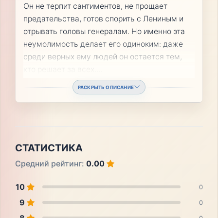
Он не терпит сантиментов, не прощает
предательства, готов спорить с Лениным и
отрывать головы генералам. Но именно эта
неумолимость делает его одиноким: даже
среди верных ему людей он остается тем,
кто решает за всех.
...
РАСКРЫТЬ ОПИСАНИЕ
СТАТИСТИКА
Средний рейтинг:
0.00
10
0
9
0