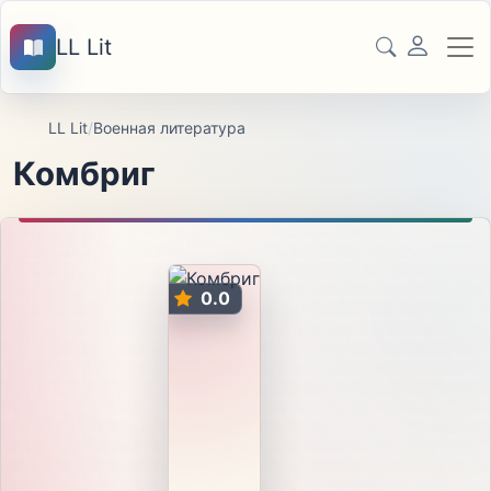
LL Lit
LL Lit
/
Военная литература
Комбриг
0.0