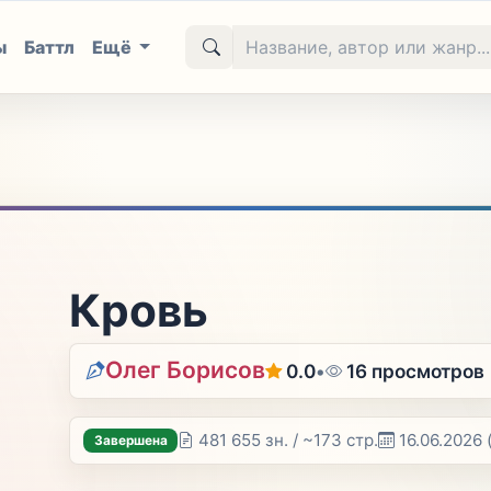
ы
Баттл
Ещё
Кровь
Олег Борисов
0.0
•
16 просмотров
481 655 зн. / ~173 стр.
16.06.2026
Завершена