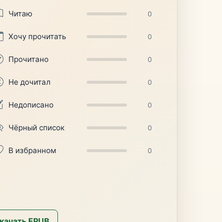
Читаю
0
Хочу прочитать
0
Прочитано
0
Не дочитал
0
Недописано
0
Чёрный список
0
В избранном
0
качать EPUB