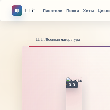
LL Lit
Писатели
Полки
Хиты
Цикл
LL Lit
/
Военная литература
0.0