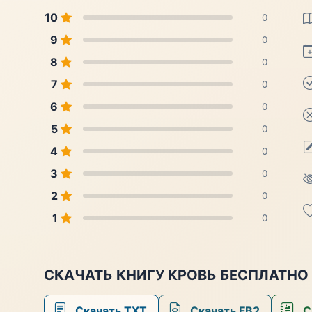
10
0
9
0
8
0
7
0
6
0
5
0
4
0
3
0
2
0
1
0
СКАЧАТЬ КНИГУ КРОВЬ БЕСПЛАТНО
Скачать TXT
Скачать FB2
С