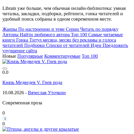
Librain уже больше, чем обычная онлайн-библиотека: умная
читалка, закладки, подборки, рейтинги, гонка читателей и
удобный поиск собраны в одном современном месте.
Жанры
По настроению и теме
Серии
Читать по порядку
Авторы
Найти любимого автора
Топ 100
Самые читаемые
книги
Гонка
Титул месяца, месяц без рекламы и голоса
читателей
Подборки
Списки от читателей
Идеи
Предложить
улучшение сайта
Новые
Популярные
Комментируемые
Топ 100
0.0
Князь Медведев V. Гнев рода
10.08.2026 -
Вячеслав Уточкин
Современная проза
0
1
0