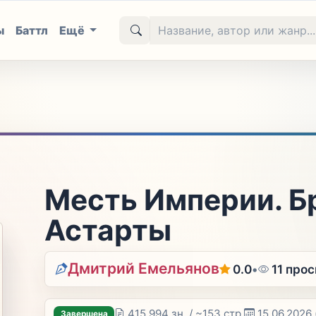
ы
Баттл
Ещё
Месть Империи. Б
Астарты
Дмитрий Емельянов
0.0
•
11 про
415 994 зн. / ~153 стр.
15.06.2026
Завершена