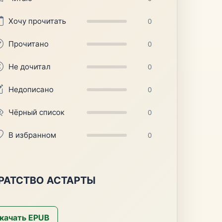
Хочу прочитать
0
Прочитано
0
Не дочитал
0
Недописано
0
Чёрный список
0
В избранном
0
БРАТСТВО АСТАРТЫ
качать EPUB