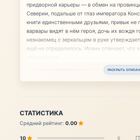
придворной карьеры — в обмен на провинц
Северии, подальше от глаз императора Конс
книги единственными друзьями, привык не пи
варвары видят в нём героя, дочь их вождя г
незнакомец с зеркальцем в руке утверждает
ещё не определилось. Иоанн отвечает, что х
ввязывается.
...
РАСКРЫТЬ ОПИСАН
СТАТИСТИКА
Средний рейтинг:
0.00
10
0