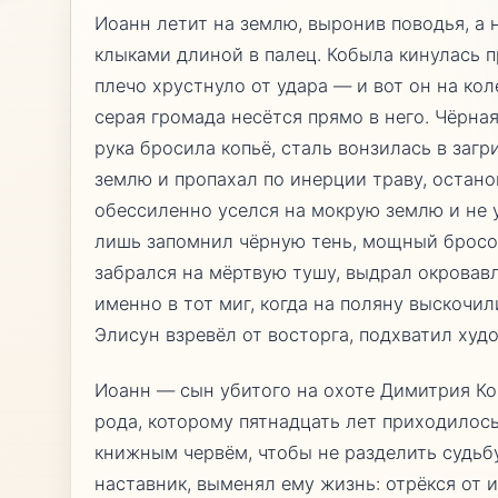
Иоанн летит на землю, выронив поводья, а 
клыками длиной в палец. Кобыла кинулась п
плечо хрустнуло от удара — и вот он на кол
серая громада несётся прямо в него. Чёрна
рука бросила копьё, сталь вонзилась в загр
землю и пропахал по инерции траву, остано
обессиленно уселся на мокрую землю и не 
лишь запомнил чёрную тень, мощный бросок
забрался на мёртвую тушу, выдрал окровавл
именно в тот миг, когда на поляну выскочил
Элисун взревёл от восторга, подхватил худо
Иоанн — сын убитого на охоте Димитрия Ко
рода, которому пятнадцать лет приходилос
книжным червём, чтобы не разделить судьб
наставник, выменял ему жизнь: отрёкся от и