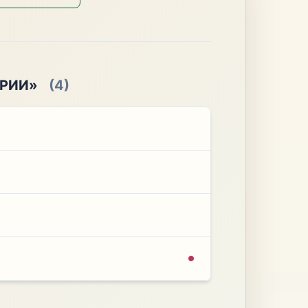
ЕРИИ»
(4)
м