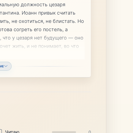
иальную должность цезаря
тантина. Иоанн привык считать
ть, не охотиться, не блистать. Но
отова согреть его постель, а
, что у цезаря нет будущего — оно
очет жить, и не понимает, во что
ИЕ
Читаю
0