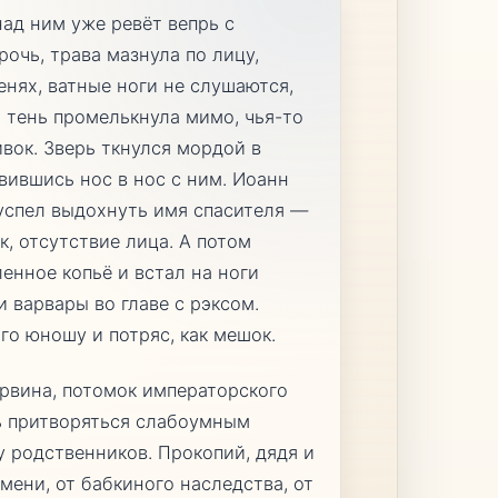
над ним уже ревёт вепрь с
рочь, трава мазнула по лицу,
енях, ватные ноги не слушаются,
я тень промелькнула мимо, чья-то
ивок. Зверь ткнулся мордой в
вившись нос в нос с ним. Иоанн
успел выдохнуть имя спасителя —
, отсутствие лица. А потом
енное копьё и встал на ноги
и варвары во главе с рэксом.
го юношу и потряс, как мешок.
рвина, потомок императорского
ь притворяться слабоумным
у родственников. Прокопий, дядя и
мени, от бабкиного наследства, от