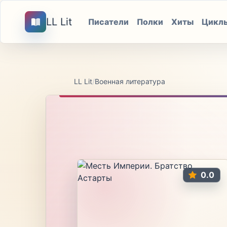
LL Lit
Писатели
Полки
Хиты
Цикл
LL Lit
/
Военная литература
0.0