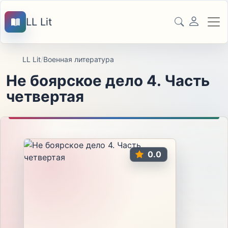
LL Lit
LL Lit
/
Военная литература
Не боярское дело 4. Часть
четвертая
0.0