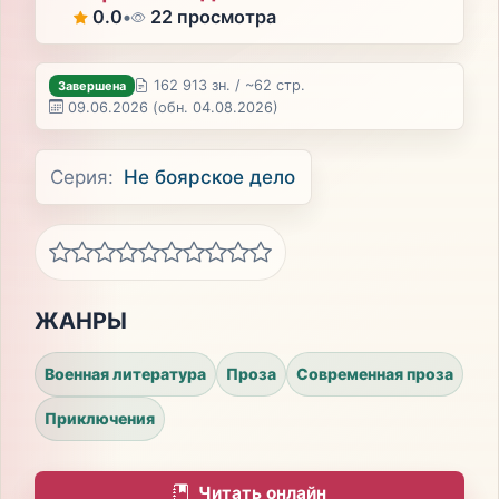
0.0
•
22 просмотра
162 913 зн. / ~62 стр.
Завершена
09.06.2026
(обн. 04.08.2026)
Серия:
Не боярское дело
ЖАНРЫ
Военная литература
Проза
Современная проза
Приключения
Читать онлайн