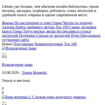
Librain уже больше, чем обычная онлайн-библиотека: умная
читалка, закладки, подборки, рейтинги, гонка читателей и
удобный поиск собраны в одном современном месте.
Жанры
По настроению и теме
Серии
Читать по порядку
Авторы
Найти любимого автора
Топ 100
Самые читаемые
книги
Гонка
Титул месяца, месяц без рекламы и голоса
читателей
Подборки
Списки от читателей
Идеи
Предложить
улучшение сайта
Новые
Популярные
Комментируемые
Топ 100
0.0
Возрождение тьмы
10.08.2026 -
Элира Морвейс
Ужасы и мистика
0
0