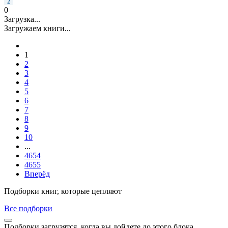
2
0
Загрузка...
Загружаем книги...
1
2
3
4
5
6
7
8
9
10
...
4654
4655
Вперёд
Подборки книг, которые цепляют
Все подборки
Подборки загрузятся, когда вы дойдете до этого блока.