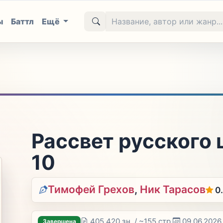
ы
Баттл
Ещё
Рассвет русского 
10
Тимофей Грехов
,
Ник Тарасов
0
405 420 зн. / ~155 стр.
09.06.2026
Завершена