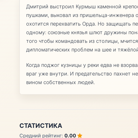
Дмитрий выстроил Курмыш каменной крепос
пушками, выковал из пришельца-инженера о
охотится перехватить Орда. Но защищать п
одному: союзные князья шлют дружины пона
того чтобы командовать из столицы, мчится
дипломатических проблем на шее и тяжёло
Когда поджог кузницы у реки едва не взорв
враг уже внутри. И предательство пахнет н
вином собственных людей.
СТАТИСТИКА
Средний рейтинг:
0.00