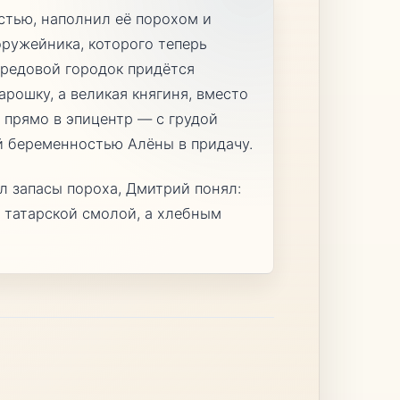
тью, наполнил её порохом и
ружейника, которого теперь
ередовой городок придётся
рошку, а великая княгиня, вместо
 прямо в эпицентр — с грудой
й беременностью Алёны в придачу.
ал запасы пороха, Дмитрий понял:
е татарской смолой, а хлебным