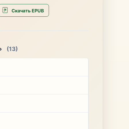
Скачать EPUB
»
(13)