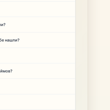
ли?
ебе нашли?
юймов?