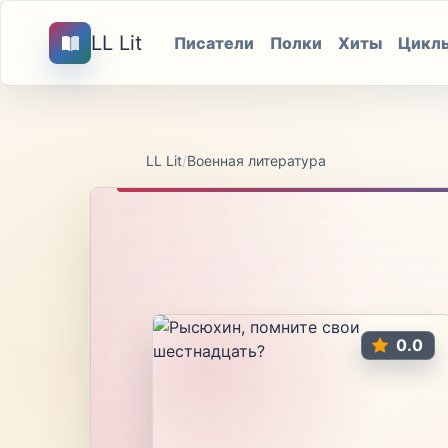
LL Lit
Писатели
Полки
Хиты
Цикл
LL Lit
/
Военная литература
0.0