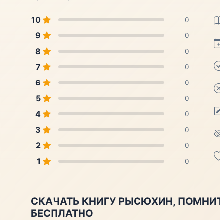
10
0
9
0
8
0
7
0
6
0
5
0
4
0
3
0
2
0
1
0
СКАЧАТЬ КНИГУ РЫСЮХИН, ПОМНИ
БЕСПЛАТНО