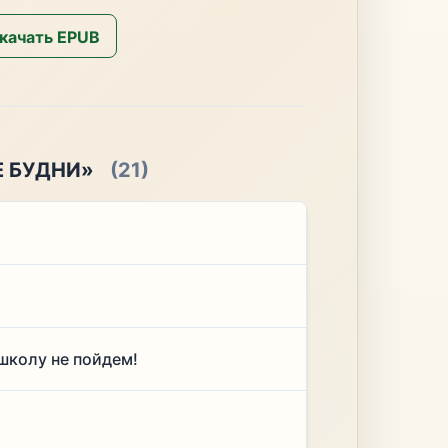
качать EPUB
Е БУДНИ»
(21)
школу не пойдем!