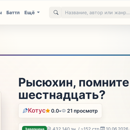
ы
Баттл
Ещё
Рысюхин, помните
шестнадцать?
Котус
0.0
•
21 просмотр
432 140 зн. / ~152 стр.
10.06.2026
Завершена