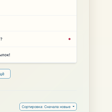
ь?
ылок!
щё
Сортировка: Сначала новые