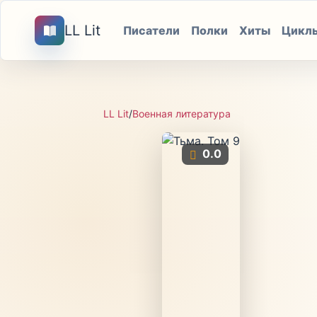
LL Lit
Писатели
Полки
Хиты
Цикл
LL Lit
/
Военная литература
0.0