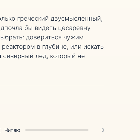
только греческий двусмысленный,
едпочла бы видеть цесаревну
выбрать: довериться чужим
реактором в глубине, или искать
 северный лед, который не
Читаю
0