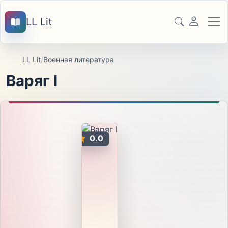
LL Lit
LL Lit
/
Военная литература
Варяг I
0.0