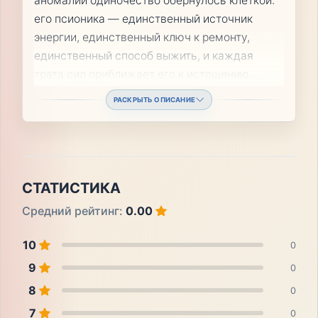
аномалии одиночество обернулось клеткой:
его псионика — единственный источник
энергии, единственный ключ к ремонту,
единственный способ выжить, и каждая
трата сил приближает его к истощению.
...
РАСКРЫТЬ ОПИСАНИЕ
СТАТИСТИКА
Средний рейтинг:
0.00
10
0
9
0
8
0
7
0