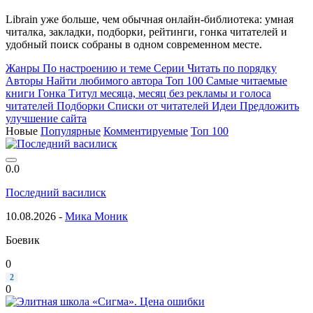
Librain уже больше, чем обычная онлайн-библиотека: умная
читалка, закладки, подборки, рейтинги, гонка читателей и
удобный поиск собраны в одном современном месте.
Жанры
По настроению и теме
Серии
Читать по порядку
Авторы
Найти любимого автора
Топ 100
Самые читаемые
книги
Гонка
Титул месяца, месяц без рекламы и голоса
читателей
Подборки
Списки от читателей
Идеи
Предложить
улучшение сайта
Новые
Популярные
Комментируемые
Топ 100
0.0
Последний василиск
10.08.2026 -
Мика Моник
Боевик
0
2
0