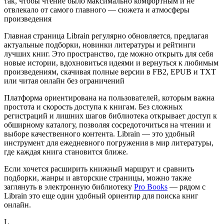
так, чтобы чтение было максимально комфортным и не
отвлекало от самого главного — сюжета и атмосферы
произведения
Главная страница Librain регулярно обновляется, предлагая
актуальные подборки, новинки литературы и рейтинги
лучших книг. Это пространство, где можно открыть для себя
новые истории, вдохновиться идеями и вернуться к любимым
произведениям, скачивая полные версии в FB2, EPUB и TXT
или читая онлайн без ограничений
Платформа ориентирована на пользователей, которым важна
простота и скорость доступа к книгам. Без сложных
регистраций и лишних шагов библиотека открывает доступ к
обширному каталогу, позволяя сосредоточиться на чтении и
выборе качественного контента. Librain — это удобный
инструмент для ежедневного погружения в мир литературы,
где каждая книга становится ближе.
Если хочется расширить книжный маршрут и сравнить
подборки, жанры и авторские страницы, можно также
заглянуть в электронную библиотеку
Pro Books
— рядом с
Librain это еще один удобный ориентир для поиска книг
онлайн.
L