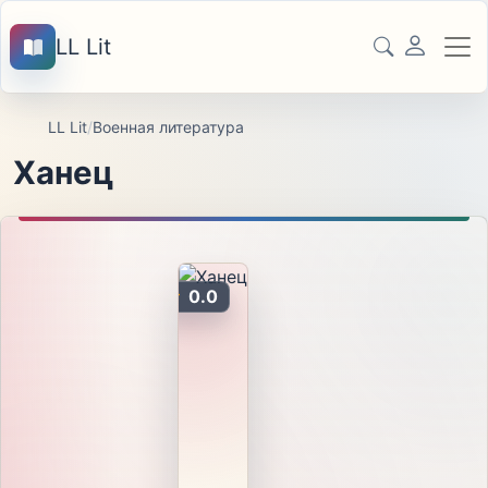
LL Lit
LL Lit
/
Военная литература
Ханец
0.0