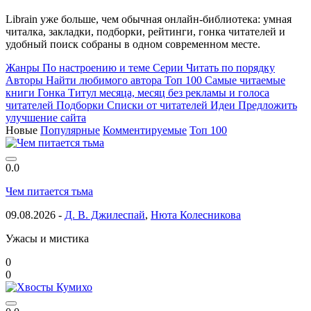
Librain уже больше, чем обычная онлайн-библиотека: умная
читалка, закладки, подборки, рейтинги, гонка читателей и
удобный поиск собраны в одном современном месте.
Жанры
По настроению и теме
Серии
Читать по порядку
Авторы
Найти любимого автора
Топ 100
Самые читаемые
книги
Гонка
Титул месяца, месяц без рекламы и голоса
читателей
Подборки
Списки от читателей
Идеи
Предложить
улучшение сайта
Новые
Популярные
Комментируемые
Топ 100
0.0
Чем питается тьма
09.08.2026 -
Д. В. Джилеспай
,
Нюта Колесникова
Ужасы и мистика
0
0