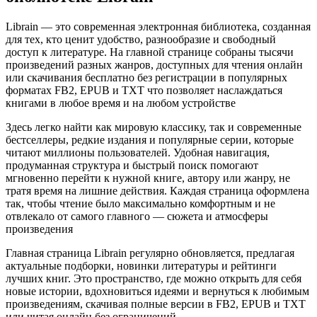
Librain — это современная электронная библиотека, созданная
для тех, кто ценит удобство, разнообразие и свободный
доступ к литературе. На главной странице собраны тысячи
произведений разных жанров, доступных для чтения онлайн
или скачивания бесплатно без регистрации в популярных
форматах FB2, EPUB и TXT что позволяет наслаждаться
книгами в любое время и на любом устройстве
Здесь легко найти как мировую классику, так и современные
бестселлеры, редкие издания и популярные серии, которые
читают миллионы пользователей. Удобная навигация,
продуманная структура и быстрый поиск помогают
мгновенно перейти к нужной книге, автору или жанру, не
тратя время на лишние действия. Каждая страница оформлена
так, чтобы чтение было максимально комфортным и не
отвлекало от самого главного — сюжета и атмосферы
произведения
Главная страница Librain регулярно обновляется, предлагая
актуальные подборки, новинки литературы и рейтинги
лучших книг. Это пространство, где можно открыть для себя
новые истории, вдохновиться идеями и вернуться к любимым
произведениям, скачивая полные версии в FB2, EPUB и TXT
или читая онлайн без ограничений