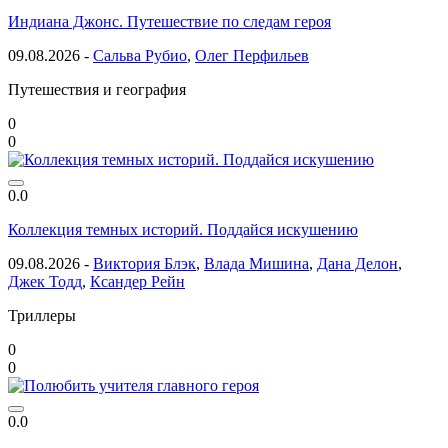
Индиана Джонс. Путешествие по следам героя
09.08.2026 -
Сальва Рубио
,
Олег Перфильев
Путешествия и география
0
0
0.0
Коллекция темных историй. Поддайся искушению
09.08.2026 -
Виктория Блэк
,
Влада Мишина
,
Дана Делон
,
Джек Тодд
,
Ксандер Рейн
Триллеры
0
0
0.0