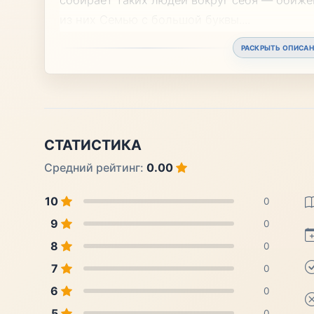
из них Семью с большой буквы.
...
РАСКРЫТЬ ОПИСАН
СТАТИСТИКА
Средний рейтинг:
0.00
10
0
9
0
8
0
7
0
6
0
5
0