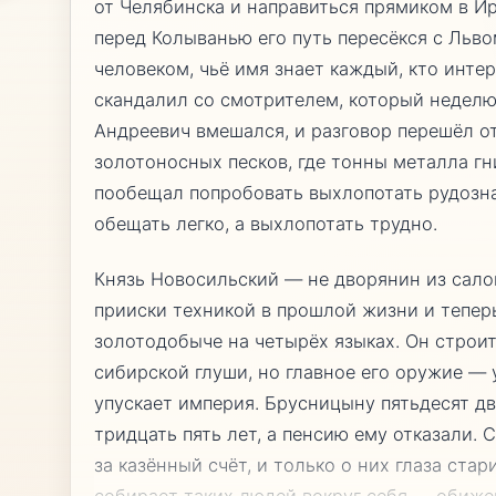
от Челябинска и направиться прямиком в Ир
перед Колыванью его путь пересёкся с Ль
человеком, чьё имя знает каждый, кто инте
скандалил со смотрителем, который неделю
Андреевич вмешался, и разговор перешёл 
золотоносных песков, где тонны металла гни
пообещал попробовать выхлопотать рудозна
обещать легко, а выхлопотать трудно.
Князь Новосильский — не дворянин из сало
прииски техникой в прошлой жизни и тепер
золотодобыче на четырёх языках. Он строит
сибирской глуши, но главное его оружие — 
упускает империя. Брусницыну пятьдесят д
тридцать пять лет, а пенсию ему отказали.
за казённый счёт, и только о них глаза ста
собирает таких людей вокруг себя — обиже