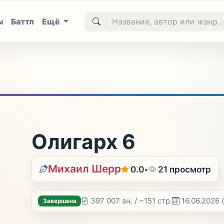
ы
Баттл
Ещё
Олигарх 6
Михаил Шерр
0.0
•
21 просмотр
397 007 зн. / ~151 стр.
16.06.2026
Завершена