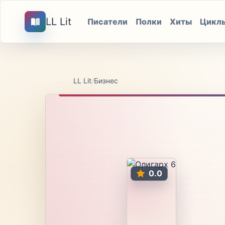
LL Lit
Писатели
Полки
Хиты
Цикл
LL Lit
/
Бизнес
0.0