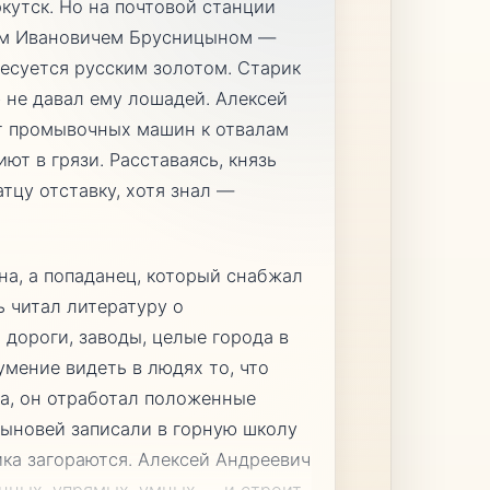
кутск. Но на почтовой станции
вом Ивановичем Брусницыном —
ресуется русским золотом. Старик
 не давал ему лошадей. Алексей
от промывочных машин к отвалам
ют в грязи. Расставаясь, князь
тцу отставку, хотя знал —
на, а попаданец, который снабжал
ь читал литературу о
 дороги, заводы, целые города в
умение видеть в людях то, что
ва, он отработал положенные
 Сыновей записали в горную школу
рика загораются. Алексей Андреевич
нных, упрямых, умных — и строит