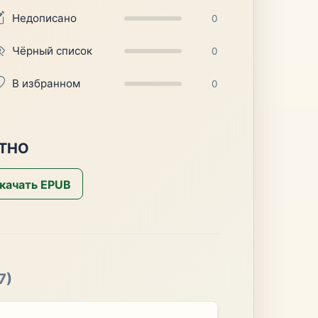
Недописано
0
Чёрный список
0
В избранном
0
АТНО
качать EPUB
7)