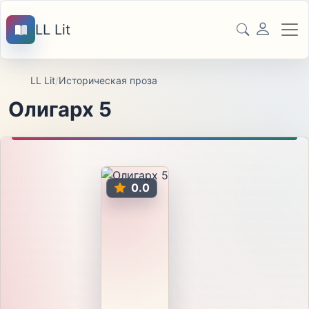
LL Lit
LL Lit
/
Историческая проза
Олигарх 5
0.0