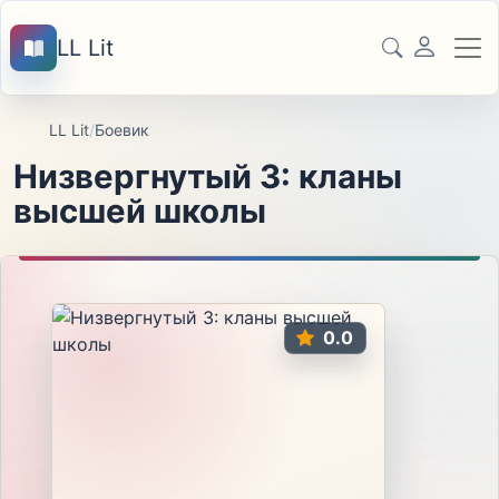
LL Lit
LL Lit
/
Боевик
Низвергнутый 3: кланы
высшей школы
0.0