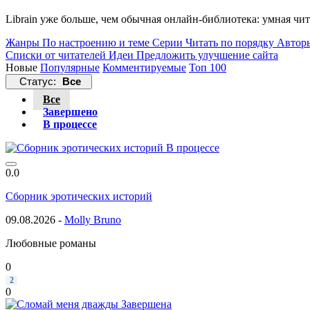
Librain уже больше, чем обычная онлайн-библиотека: умная чи
Жанры
По настроению и теме
Серии
Читать по порядку
Автор
Списки от читателей
Идеи
Предложить улучшение сайта
Новые
Популярные
Комментируемые
Топ 100
Статус:
Все
Все
Завершено
В процессе
В процессе
0.0
Сборник эротических историй
09.08.2026 -
Molly Bruno
Любовные романы
0
2
0
Завершена