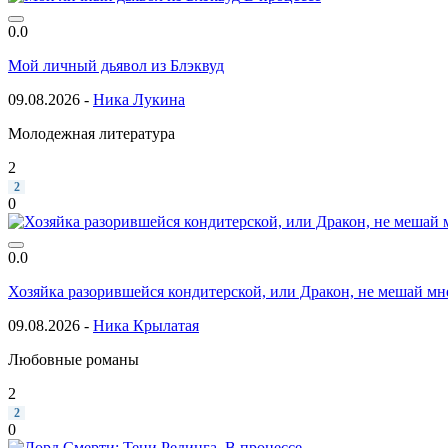
0.0
Мой личный дьявол из Блэквуд
09.08.2026 -
Ника Лукина
Молодежная литература
2
2
0
0.0
Хозяйка разорившейся кондитерской, или Дракон, не мешай м
09.08.2026 -
Ника Крылатая
Любовные романы
2
2
0
В процессе