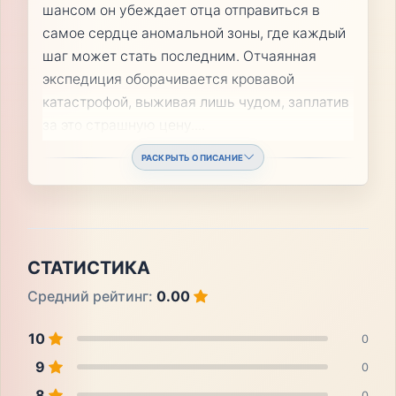
шансом он убеждает отца отправиться в
самое сердце аномальной зоны, где каждый
шаг может стать последним. Отчаянная
экспедиция оборачивается кровавой
катастрофой, выживая лишь чудом, заплатив
за это страшную цену.
...
РАСКРЫТЬ ОПИСАНИЕ
СТАТИСТИКА
Средний рейтинг:
0.00
10
0
9
0
8
0