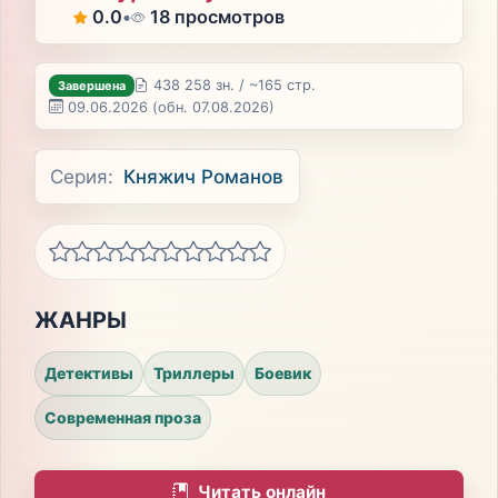
0.0
•
18 просмотров
438 258 зн. / ~165 стр.
Завершена
09.06.2026
(обн. 07.08.2026)
Серия:
Княжич Романов
ЖАНРЫ
Детективы
Триллеры
Боевик
Современная проза
Читать онлайн