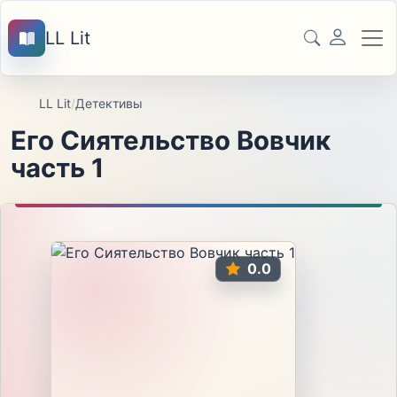
LL Lit
LL Lit
/
Детективы
Его Сиятельство Вовчик
часть 1
0.0