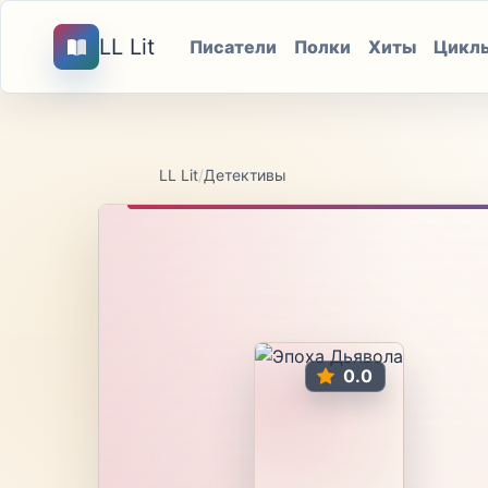
LL Lit
Писатели
Полки
Хиты
Цикл
LL Lit
/
Детективы
0.0