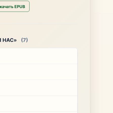
качать EPUB
И НАС»
(7)