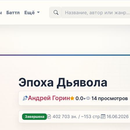
ы
Баттл
Ещё
Эпоха Дьявола
Андрей Горин
0.0
•
14 просмотров
402 703 зн. / ~153 стр.
16.06.2026
Завершена