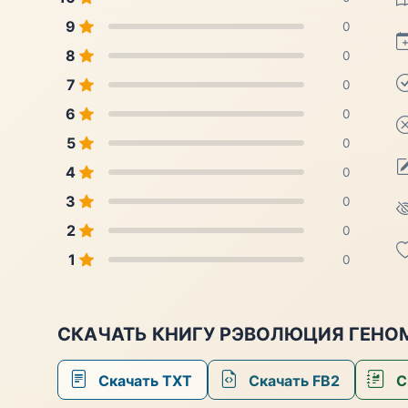
9
0
8
0
7
0
6
0
5
0
4
0
3
0
2
0
1
0
СКАЧАТЬ КНИГУ РЭВОЛЮЦИЯ ГЕНО
Скачать TXT
Скачать FB2
С