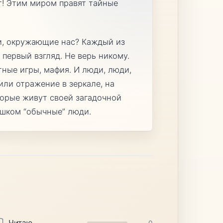
т! Этим миром правят тайные
и, окружающие нас? Каждый из
 первый взгляд. Не верь никому.
тные игры, мафия. И люди, люди,
или отражение в зеркале, на
торые живут своей загадочной
ишком “обычные” люди.
Читаю
0