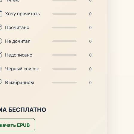
Хочу прочитать
0
Прочитано
0
Не дочитал
0
Недописано
0
Чёрный список
0
В избранном
0
МА БЕСПЛАТНО
качать EPUB