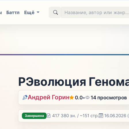
ы
Баттл
Ещё
РЭволюция Геном
Андрей Горин
0.0
•
14 просмотров
417 380 зн. / ~151 стр.
16.06.2026
Завершена