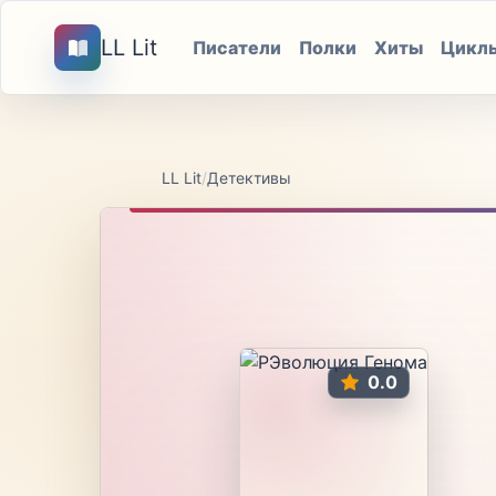
LL Lit
Писатели
Полки
Хиты
Цикл
LL Lit
/
Детективы
0.0