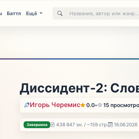
ы
Баттл
Ещё
Диссидент-2: Слов
Игорь Черемис
0.0
•
15 просмотр
438 847 зн. / ~159 стр.
16.06.2026
Завершена