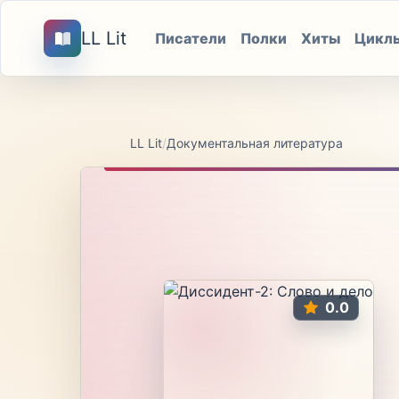
LL Lit
Писатели
Полки
Хиты
Цикл
LL Lit
/
Документальная литература
0.0