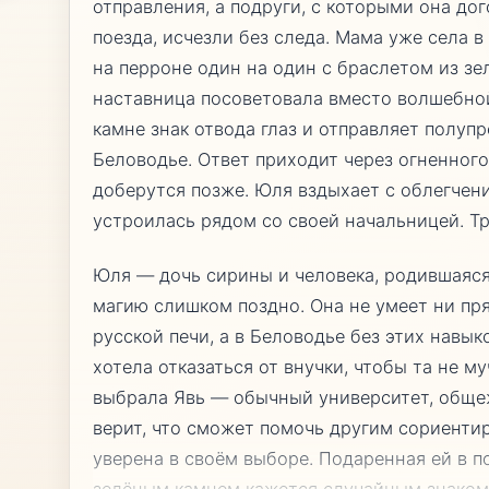
отправления, а подруги, с которыми она до
поезда, исчезли без следа. Мама уже села в
на перроне один на один с браслетом из зе
наставница посоветовала вместо волшебной
камне знак отвода глаз и отправляет полуп
Беловодье. Ответ приходит через огненного
доберутся позже. Юля вздыхает с облегчени
устроилась рядом со своей начальницей. Тр
Юля — дочь сирины и человека, родившаяся
магию слишком поздно. Она не умеет ни пряс
русской печи, а в Беловодье без этих навык
хотела отказаться от внучки, чтобы та не 
выбрала Явь — обычный университет, обще
верит, что сможет помочь другим сориентир
уверена в своём выборе. Подаренная ей в п
зелёным камнем кажется случайным знаком