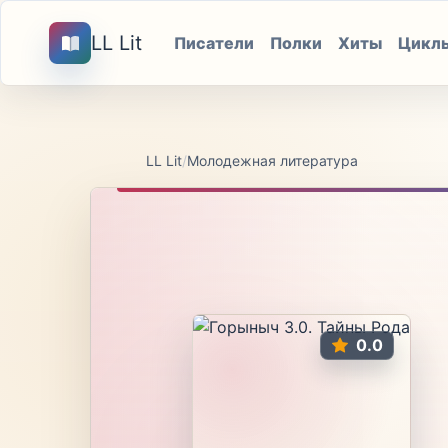
LL Lit
Писатели
Полки
Хиты
Цикл
LL Lit
/
Молодежная литература
0.0