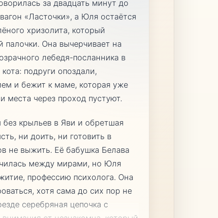
говорилась за двадцать минут до
 вагон «Ласточки», а Юля остаётся
лёного хризолита, который
 палочки. Она вычерчивает на
розрачного лебедя-посланника в
 кота: подруги опоздали,
ем и бежит к маме, которая уже
и места через проход пустуют.
 без крыльев в Яви и обретшая
ть, ни доить, ни готовить в
ов не выжить. Её бабушка Белава
мучилась между мирами, но Юля
житие, профессию психолога. Она
оваться, хотя сама до сих пор не
оезде серебряная цепочка с
 внимания от незнакомца, который