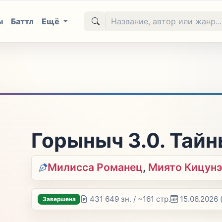
ы
Баттл
Ещё
Горыныч 3.0. Тайн
Милисса Романец
,
Миято Кицун
431 649 зн. / ~161 стр.
15.06.2026
Завершена