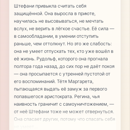
Штефани привыкла считать себя
защищённой. Она выросла в приюте,
научилась не высовываться, не мечтать
вслух, не верить в лёгкое счастье. Её сила —
в самообладании, в умении отступить
раньше, чем оттолкнут. Но это же слабость:
она не умеет отпускать тех, кто уже вошёл в
её жизнь. Рудольф, которого она прогнала
полтора года назад, до сих пор не даёт покоя
— она просыпается с утренней пустотой от
его воспоминаний. Тётя Маргарета,
пытающаяся выдать её замуж за первого
попавшегося аристократа. Регина, чья
наивность граничит с самоуничтожением, —
от неё Штефани тоже не может отвернуться.
Она спасает других, потому что спасать себя
не умеет.
...