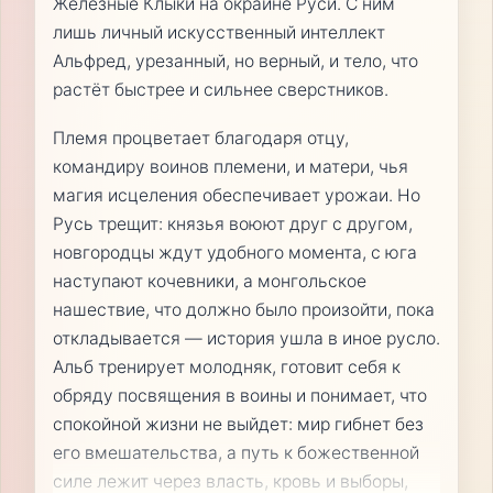
Железные Клыки на окраине Руси. С ним
лишь личный искусственный интеллект
Альфред, урезанный, но верный, и тело, что
растёт быстрее и сильнее сверстников.
Племя процветает благодаря отцу,
командиру воинов племени, и матери, чья
магия исцеления обеспечивает урожаи. Но
Русь трещит: князья воюют друг с другом,
новгородцы ждут удобного момента, с юга
наступают кочевники, а монгольское
нашествие, что должно было произойти, пока
откладывается — история ушла в иное русло.
Альб тренирует молодняк, готовит себя к
обряду посвящения в воины и понимает, что
спокойной жизни не выйдет: мир гибнет без
его вмешательства, а путь к божественной
силе лежит через власть, кровь и выборы,