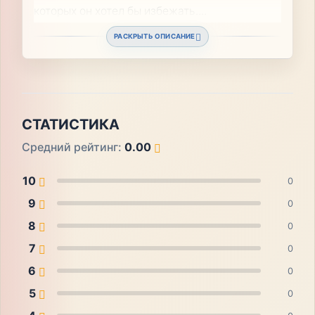
которых он хотел бы избежать.
...
РАСКРЫТЬ ОПИСАНИЕ
СТАТИСТИКА
Средний рейтинг:
0.00
10
0
9
0
8
0
7
0
6
0
5
0